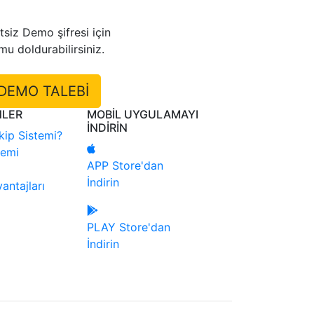
tsiz Demo şifresi için
mu doldurabilirsiniz.
DEMO TALEBİ
NLER
MOBİL UYGULAMAYI
İNDİRİN
ip Sistemi?
temi
APP Store'dan
İndirin
antajları
PLAY Store'dan
İndirin