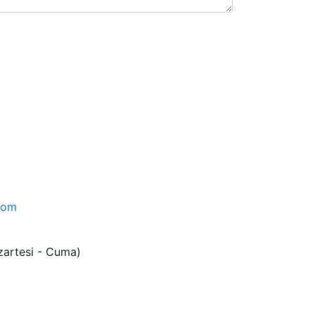
com
azartesi - Cuma)