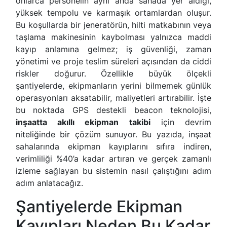
onlarca personelin aynı anda sahada yer aldığı,
yüksek tempolu ve karmaşık ortamlardan oluşur.
Bu koşullarda bir jeneratörün, hilti matkabının veya
taşlama makinesinin kaybolması yalnızca maddi
kayıp anlamına gelmez; iş güvenliği, zaman
yönetimi ve proje teslim süreleri açısından da ciddi
riskler doğurur. Özellikle büyük ölçekli
şantiyelerde, ekipmanların yerini bilmemek günlük
operasyonları aksatabilir, maliyetleri artırabilir. İşte
bu noktada GPS destekli beacon teknolojisi,
inşaatta akıllı ekipman takibi
için devrim
niteliğinde bir çözüm sunuyor. Bu yazıda, inşaat
sahalarında ekipman kayıplarını sıfıra indiren,
verimliliği %40’a kadar artıran ve gerçek zamanlı
izleme sağlayan bu sistemin nasıl çalıştığını adım
adım anlatacağız.
Şantiyelerde Ekipman
Kayıpları Neden Bu Kadar