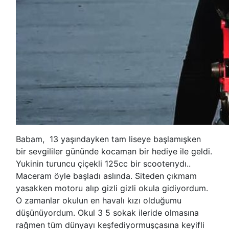
Babam, 13 yaşındayken tam liseye başlamışken
bir sevgililer gününde kocaman bir hediye ile geldi.
Yukinin turuncu çiçekli 125cc bir scooterıydı..
Maceram öyle başladı aslında. Siteden çıkmam
yasakken motoru alıp gizli gizli okula gidiyordum.
O zamanlar okulun en havalı kızı olduğumu
düşünüyordum. Okul 3 5 sokak ileride olmasına
rağmen tüm dünyayı keşfediyormuşçasına keyifli